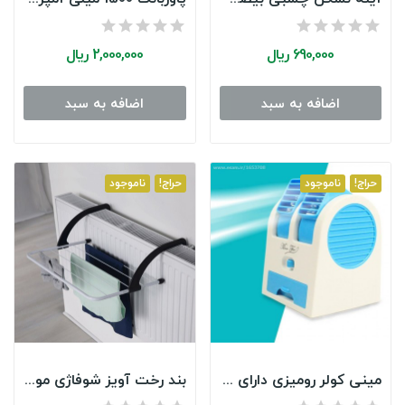
690,000 ریال
2,000,000 ریال
اضافه به سبد
اضافه به سبد
حراج!
ناموجود
حراج!
ناموجود
نگهدارنده چسبی دوش حمام و شلنگ توالت
640,000 ریال
800000
(-20%)
Limited Offer
See Details
مینی کولر رومیزی دارای ژل خنک کننده
بند رخت آویز شوفاژی مواد نو و مستحکم