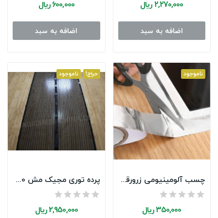
See Details
2,270,000 ریال
600,000 ریال
اضافه به سبد
اضافه به سبد
ناموجود
حراج!
ناموجود
چسب آلومینیومی زرورقی دور سینک و گاز (3 متر)
پرده توری مجیک مش 100*210
350,000 ریال
2,950,000 ریال