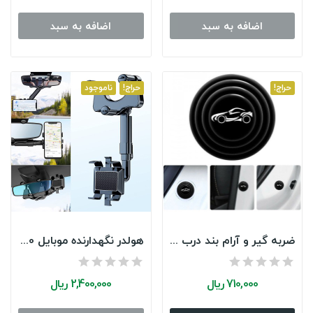
تابه قلبی سایز ۱۶
اضافه به سبد
اضافه به سبد
5,225,000 ریال
5500000
(-5%)
Limited Offer
حراج!
See Details
حراج!
ناموجود
ضربه گیر و آرام بند درب خودرو ۴ عددی
هولدر نگهدارنده موبایل 360 درجه ای آینه خودرو
710,000 ریال
2,400,000 ریال