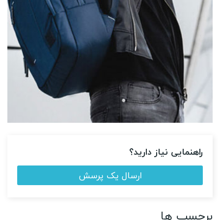
راهنمایی نیاز دارید؟
ارسال یک پرسش
محافظ پاشنه و ضد ترک پا پک دو عددی
220,000 ریال
400000
برچسب ها
(-45%)