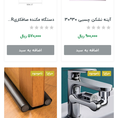
آینه نشکن چسبی 30*30
دستگاه مکنده صافکاریPDR
900,000 ریال
570,000 ریال
اضافه به سبد
اضافه به سبد
حراج!
ناموجود
حراج!
ناموجود
هولدر موبایل داشبورد و سایبان
3,000,000 ریال
3750000
(-20%)
Remaining Time :
DAYS
HOURS
MINUTES
SECONDS
12
8
54
3