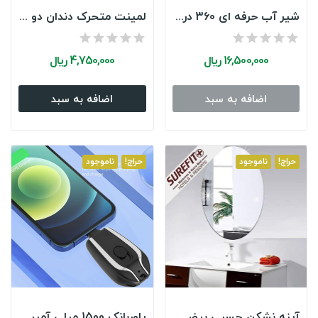
شیر آب حرفه ای 360 درجه وارداتی مدل تلسکوپی
لمینت متحرک دندان دو فک SNAP ON SMILE
16,500,000 ریال
4,750,000 ریال
فیس واش برقی و ماساژور صورت 5 کاره
اضافه به سبد
اضافه به سبد
1,814,500 ریال
1910000
(-5%)
Limited Offer
See Details
حراج!
ناموجود
حراج!
ناموجود
آینه نشکن چسبی بیضی ابعاد 30*20
پاوربانک 1500 میلی آمپر مدل جاسویچی