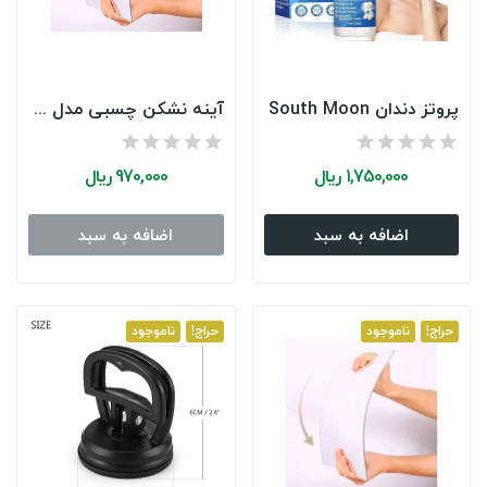
پروتز دندان South Moon
آینه نشکن چسبی مدل مستطیلی 30*20
1,750,000 ریال
970,000 ریال
سرشیر آب دو حالته آشپزخانه وارداتی مدل...
اضافه به سبد
اضافه به سبد
3,400,000 ریال
4000000
(-15%)
Limited Offer
See Details
حراج!
ناموجود
حراج!
ناموجود