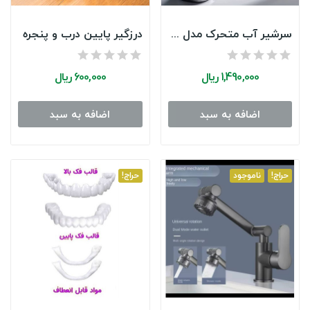
سرشیر آب متحرک مدل بازویی
درزگیر پایین درب و پنجره
See Details
1,490,000 ریال
600,000 ریال
اضافه به سبد
اضافه به سبد
حراج!
ناموجود
حراج!