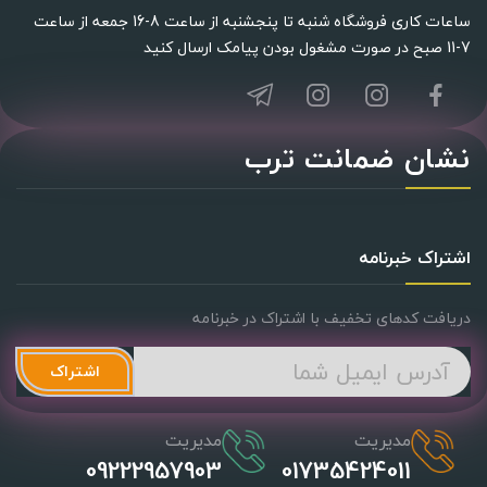
ساعات کاری فروشگاه شنبه تا پنجشنبه از ساعت 8-16 جمعه از ساعت
7-11 صبح در صورت مشغول بودن پیامک ارسال کنید
نشان ضمانت ترب
اشتراک خبرنامه
دریافت کدهای تخفیف با اشتراک در خبرنامه
اشتراک
مدیریت
مدیریت
09222957903
01735424011