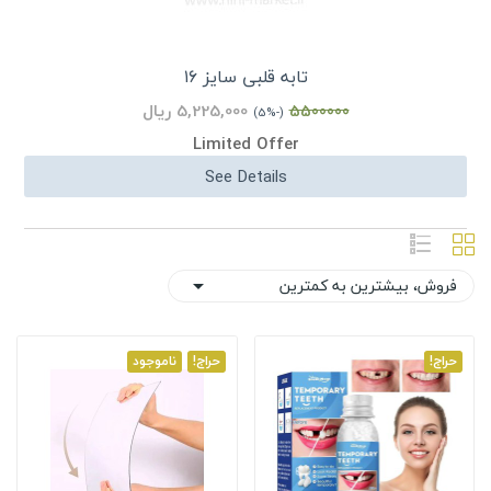
تابه قلبی سایز ۱۶
5,225,000 ریال
5500000
(-5%)
Limited Offer
See Details
فروش، بیشترین به کمترین

حراج!
حراج!
ناموجود