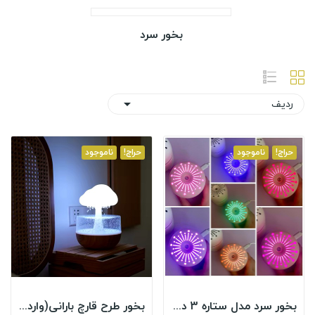
بخور سرد
ردیف

حراج!
ناموجود
حراج!
ناموجود
بخور سرد مدل ستاره 3 در 1 مدل A7
بخور طرح قارچ بارانی(وارداتی)کیفیت:AAA+