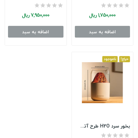
1,750,000 ریال
7,950,000 ریال
اضافه به سبد
اضافه به سبد
حراج!
ناموجود
بخور سرد H2O طرح آتش فشان مدل Y10