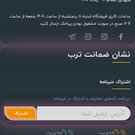
ساعات کاری فروشگاه شنبه تا پنجشنبه از ساعت 8-16 جمعه از ساعت
7-11 صبح در صورت مشغول بودن پیامک ارسال کنید
سرشیر آب دو حالته آشپزخانه وارداتی مدل...
نشان ضمانت ترب
3,400,000 ریال
4000000
(-15%)
Limited Offer
See Details
اشتراک خبرنامه
دریافت کدهای تخفیف با اشتراک در خبرنامه
اشتراک
مدیریت
مدیریت