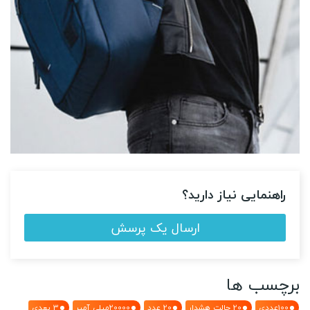
راهنمایی نیاز دارید؟
ارسال یک پرسش
محافظ پاشنه و ضد ترک پا پک دو عددی
220,000 ریال
400000
برچسب ها
(-45%)
Limited Offer
100عددی
20 حالت هشدار
20 عدد
20000میلی آمپر
3 بعدی