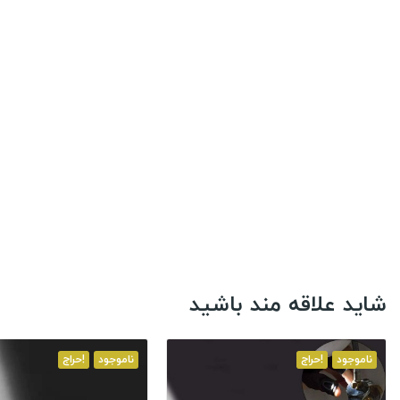
شاید علاقه مند باشید
ناموجود
حراج!
ناموجود
حراج!