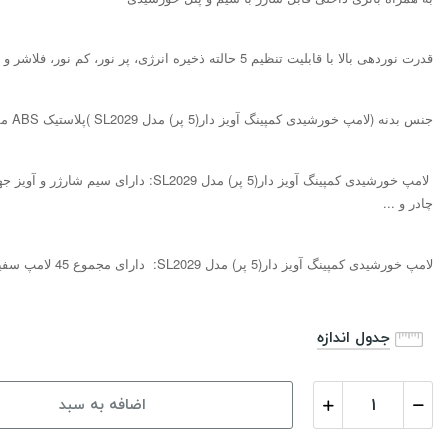
قدرت نوردهی بالا با قابلیت تنظیم 5 حالته ذخیره انرژی، پر نور، کم نور، فلاشر و SOS
جنس بدنه (
لامپ خورشیدی کمپینگ آویز دار(5 پر) مدل SL2029
)پلاستیک ABS مقاوم در برابر رطوبت سطحی و ضربه
لامپ خورشیدی کمپینگ آویز دار(5 پر) مدل SL2029:
چادر و ...
لامپ خورشیدی کمپینگ آویز دار(5 پر) مدل SL2029: دارای مجموع 45 لامپ سفید مهتابی و نمایشگر میزان شارژ باتری
جدول اندازه
اضافه به سبد