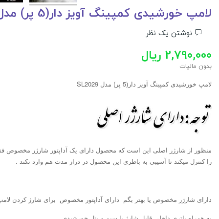
لامپ خورشیدی کمپینگ آویز دار(5 پر) مدل SL2029
نوشتن یک نظر
2,790,000 ریال
بدون مالیات
لامپ خورشیدی کمپینگ آویز دار(5 پر) مدل SL2029
منظور از شارژر اصلی این است که محصول دارای یک آداپتور شارژر مخصوص 
را کنترل میکند تا آسیبی به باطری این محصول در دراز مدت هم وارد نکند .
دارای شارژر مخصوص یا بهتر بگم دارای آداپتور مخصوص برای شارژ کردن لامپ
به همراه باتری داخلی قابل شارژ با سیم و پنل خورشیدی