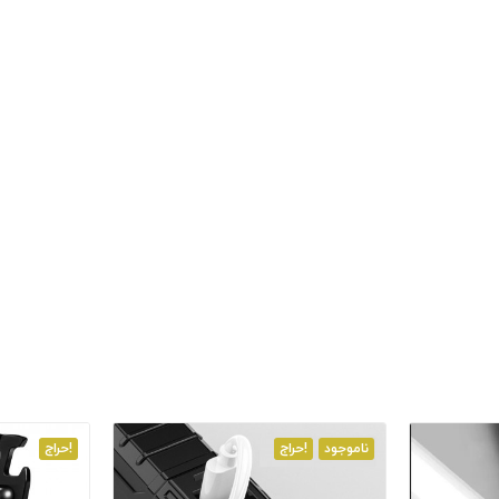
ناموجود
حراج!
حراج!