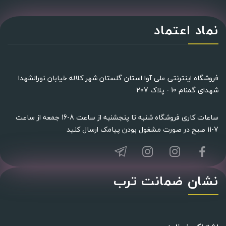
نماد اعتماد
فروشگاه اینترنتی علی آوا استان گلستان شهر کلاله خیابان نورالشهدا
شهدای گمنام 10 - پلاک 207
ساعات کاری فروشگاه شنبه تا پنجشنبه از ساعت 8-16 جمعه از ساعت
7-11 صبح در صورت مشغول بودن پیامک ارسال کنید
سرشیر آب دو حالته آشپزخانه وارداتی مدل...
نشان ضمانت ترب
3,400,000 ریال
4000000
(-15%)
Limited Offer
See Details