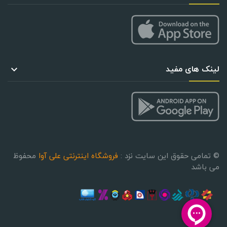
هولدر موبایل داشبورد و سایبان
3,000,000 ریال
3750000
(-20%)
Remaining Time :
لینک های مفید
DAYS
HOURS
MINUTES
SECONDS

12
16
28
15
See Details
© تمامی حقوق این سایت نزد :
فروشگاه اینترنتی علی آوا
محفوظ
می باشد