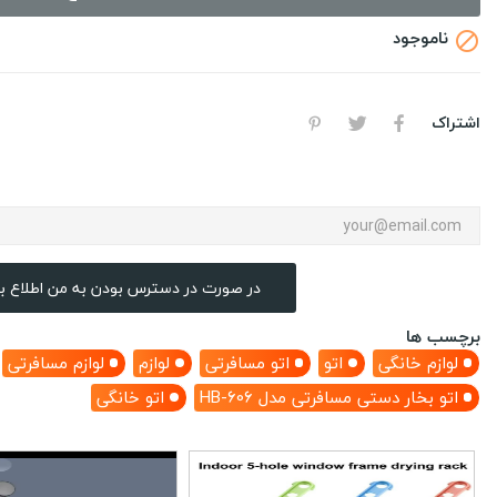
ناموجود

اشتراک
در صورت در دسترس بودن به من اطلاع ب
برچسب ها
لوازم خانگی
اتو
اتو مسافرتی
لوازم
لوازم مسافرتی
اتو بخار دستی مسافرتی مدل HB-606
اتو خانگی