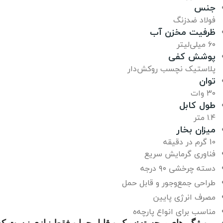
جنس
فولاد ضدزنگ
ظرفیت مخزن آب
۶۰ میلی‌لیتر
پوشش کفی
پلاستیک نچسب روکش‌دار
توان
۳۰ وات
طول کابل
۱.۴ متر
میزان بخار
10 گرم در دقیقه
فناوری گرمایش سریع
دسته چرخشی ۹۰ درجه
طراحی جمع‌وجور و قابل حمل
مصرف انرژی پایین
مناسب برای انواع پارچه‌ه
ویژگی‌های برجسته:سبک و قابل حما و فقط نیازی نیست که