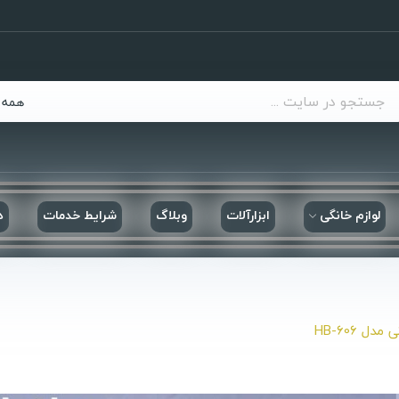
همه 
لوازم خانگی
ابزارآلات
وبلاگ
شرایط خدمات
د
ل HB-606