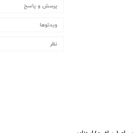
پرسش و پاسخ
ویدئوها
نظر
 برای (مسافرت) استفاده