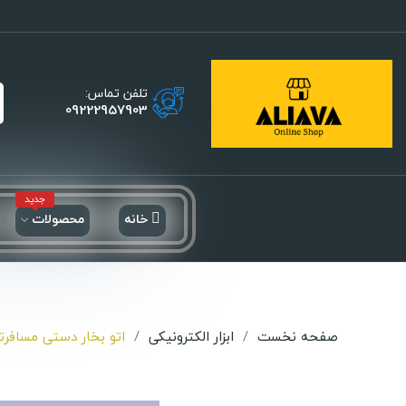
تلفن تماس:
09222957903
جدید
خانه
محصولات
صفحه نخست
ابزار الکترونیکی
اتو بخار دستی مسافرتی مد